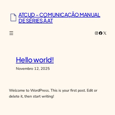
Saltar
para
ATCUD – COMUNICAÇÃO MANUAL
o
DE SÉRIES À AT
conteúdo
Instagram
Faceboo
X
Hello world!
Novembro 12, 2025
Welcome to WordPress. This is your first post. Edit or
delete it, then start writing!